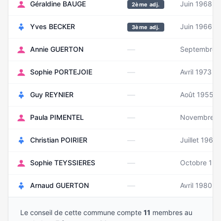
Géraldine BAUGE
Juin 1968
2ème adj.
Yves BECKER
Juin 1966
3ème adj.
—
Annie GUERTON
Septembre 
—
Sophie PORTEJOIE
Avril 1973
—
Guy REYNIER
Août 1955
—
Paula PIMENTEL
Novembre 1
—
Christian POIRIER
Juillet 1960
—
Sophie TEYSSIERES
Octobre 197
—
Arnaud GUERTON
Avril 1980
Le conseil de cette commune compte
11
membres au