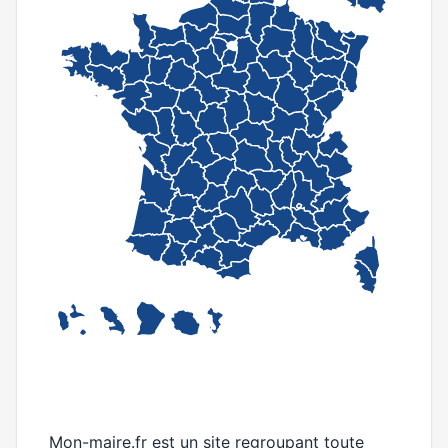
C-map
Mon-maire.fr est un site regroupant toute