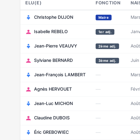
ELU(E)
FONCTION
NAI
Christophe DUJON
Mar
Maire
Isabelle REBELO
Janv
1er adj.
Jean-Pierre VEAUVY
Aoû
2ème adj.
Sylviane BERNARD
Juin
3ème adj.
—
Jean-François LAMBERT
Mar
—
Agnès HERVOUET
Févr
—
Jean-Luc MICHON
Aoû
—
Claudine DUBOIS
Août
—
Éric GREBOWIEC
Août