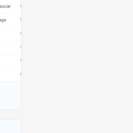
social
15 mars 2026
nage
15 mars 2026
15 mars 2026
15 mars 2026
15 mars 2026
15 mars 2026