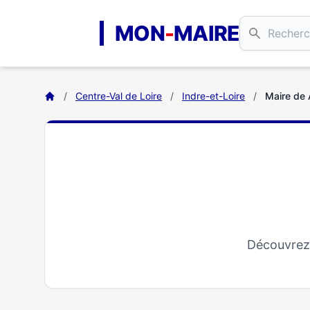
Aller au contenu principal
MON
-
MAIRE
/
Centre-Val de Loire
/
Indre-et-Loire
/
Maire de 
Découvrez 