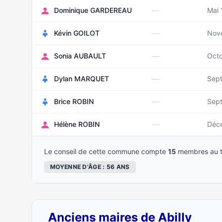
—
Dominique GARDEREAU
Mai
—
Kévin GOILOT
Nov
—
Sonia AUBAULT
Oct
—
Dylan MARQUET
Sep
—
Brice ROBIN
Sep
—
Hélène ROBIN
Déc
Le conseil de cette commune compte
15
membres au t
MOYENNE D'ÂGE : 56 ANS
Anciens maires de Abilly