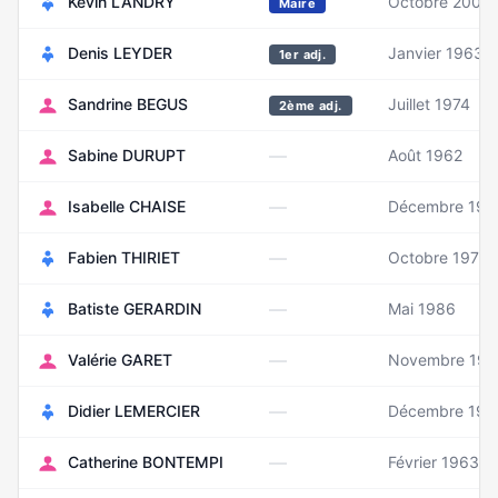
Kévin LANDRY
Octobre 2000
Maire
Denis LEYDER
Janvier 1963
1er adj.
Sandrine BEGUS
Juillet 1974
2ème adj.
—
Sabine DURUPT
Août 1962
—
Isabelle CHAISE
Décembre 195
—
Fabien THIRIET
Octobre 1970
—
Batiste GERARDIN
Mai 1986
—
Valérie GARET
Novembre 197
—
Didier LEMERCIER
Décembre 196
—
Catherine BONTEMPI
Février 1963