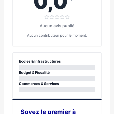
0,0
Aucun avis publié
Aucun contributeur pour le moment.
Ecoles & Infrastructures
0%
Budget & Fiscalité
0%
Commerces & Services
0%
Soyez le premier à