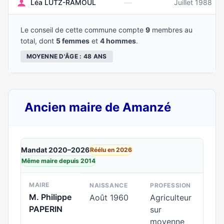
—
Léa LUTZ-RAMOUL
Juillet 1988
Le conseil de cette commune compte
9
membres au
total, dont
5 femmes
et
4 hommes
.
MOYENNE D'ÂGE : 48 ANS
Ancien maire de Amanzé
Mandat 2020–2026
Réélu en 2026
Même maire depuis 2014
MAIRE
NAISSANCE
PROFESSION
M. Philippe
Août 1960
Agriculteur
PAPERIN
sur
moyenne