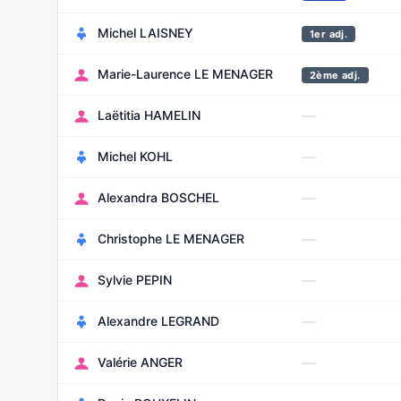
Michel LAISNEY
1er adj.
Marie-Laurence LE MENAGER
2ème adj.
—
Laëtitia HAMELIN
—
Michel KOHL
—
Alexandra BOSCHEL
—
Christophe LE MENAGER
—
Sylvie PEPIN
—
Alexandre LEGRAND
—
Valérie ANGER