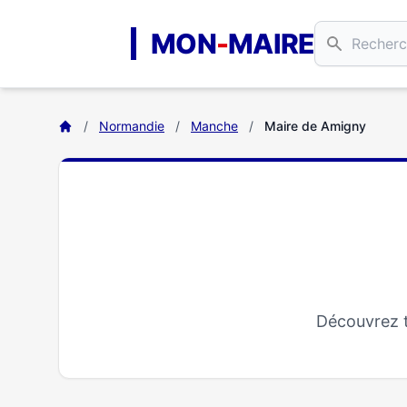
Aller au contenu principal
MON
-
MAIRE
/
Normandie
/
Manche
/
Maire de Amigny
Découvrez t