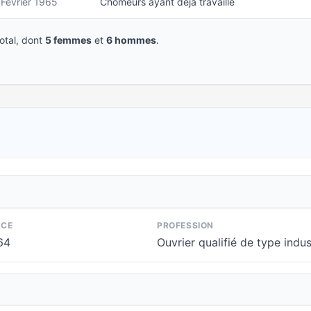
Février 1965
Chômeurs ayant déjà travaillé
tal, dont
5 femmes
et
6 hommes
.
NCE
PROFESSION
64
Ouvrier qualifié de type indus