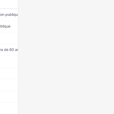
MANDAT DEPUIS
tion publique
15 mars 2026
ublique
15 mars 2026
15 mars 2026
ins de 60 ans)
15 mars 2026
15 mars 2026
15 mars 2026
15 mars 2026
15 mars 2026
15 mars 2026