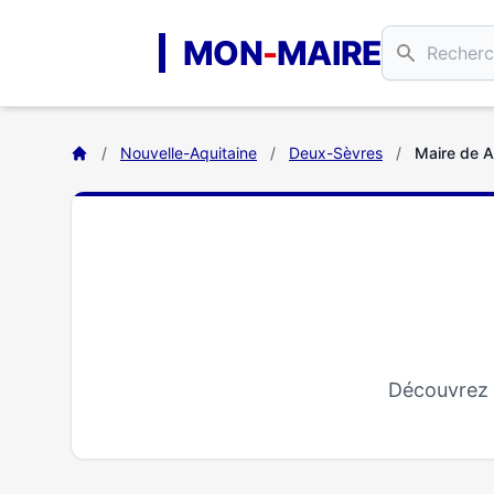
Aller au contenu principal
MON
-
MAIRE
/
Nouvelle-Aquitaine
/
Deux-Sèvres
/
Maire de 
Découvrez 