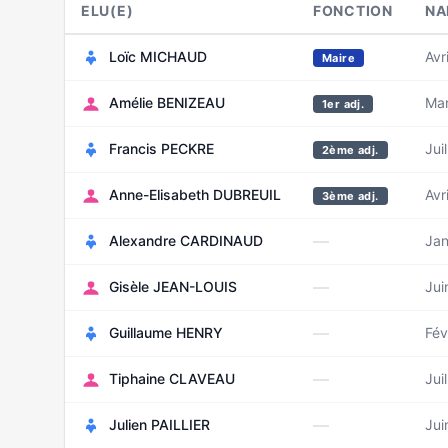
ELU(E)
FONCTION
NA
Loïc MICHAUD
Avr
Maire
Amélie BENIZEAU
Mar
1er adj.
Francis PECKRE
Jui
2ème adj.
Anne-Elisabeth DUBREUIL
Avr
3ème adj.
—
Alexandre CARDINAUD
Jan
—
Gisèle JEAN-LOUIS
Jui
—
Guillaume HENRY
Fév
—
Tiphaine CLAVEAU
Jui
—
Julien PAILLIER
Jui