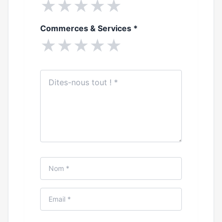
★
★
★
★
★
Commerces & Services
*
★
★
★
★
★