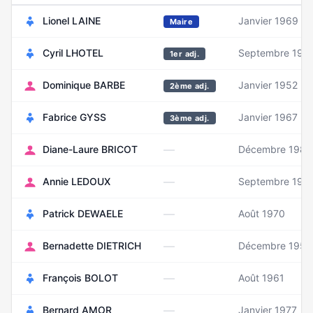
Lionel LAINE
Janvier 1969
Maire
Cyril LHOTEL
Septembre 197
1er adj.
Dominique BARBE
Janvier 1952
2ème adj.
Fabrice GYSS
Janvier 1967
3ème adj.
—
Diane-Laure BRICOT
Décembre 1989
—
Annie LEDOUX
Septembre 195
—
Patrick DEWAELE
Août 1970
—
Bernadette DIETRICH
Décembre 1958
—
François BOLOT
Août 1961
—
Bernard AMOR
Janvier 1977