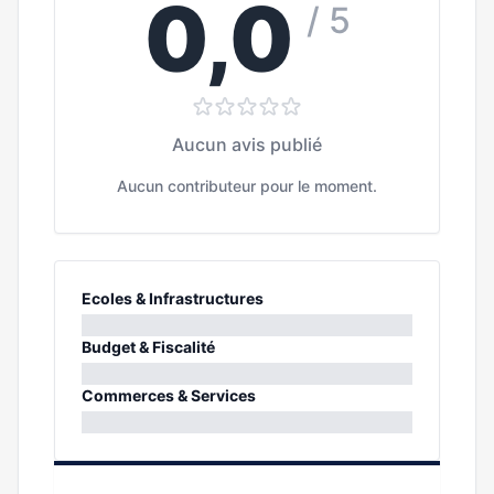
0,0
/ 5
Aucun avis publié
Aucun contributeur pour le moment.
Ecoles & Infrastructures
0%
Budget & Fiscalité
0%
Commerces & Services
0%