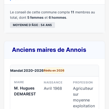
Le conseil de cette commune compte
11
membres au
total, dont
5 femmes
et
6 hommes
.
MOYENNE D'ÂGE : 54 ANS
Anciens maires de Annois
Mandat 2020–2026
Réélu en 2026
MAIRE
NAISSANCE
PROFESSION
M. Hugues
Avril 1968
Agriculteur
DEMAREST
sur
moyenne
exploitation