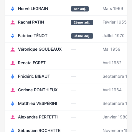
Hervé LEGRAIN
Mars 1969
1er adj.
Rachel PATIN
Février 1955
2ème adj.
Fabrice TÉNOT
Juillet 1970
3ème adj.
—
Véronique GOUDEAUX
Mai 1959
—
Renata EGRET
Avril 1982
—
Frédéric BIBAUT
Septembre 19
—
Corinne PONTHIEUX
Avril 1964
—
Matthieu VESPÉRINI
Septembre 19
—
Alexandra PERFETTI
Janvier 1980
—
Sébastien ROCHETTE
Novembre 197