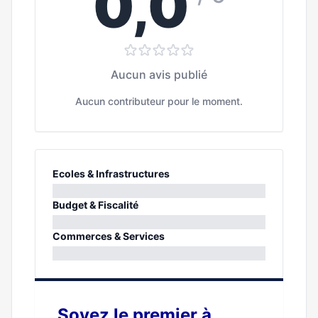
0,0
Aucun avis publié
Aucun contributeur pour le moment.
Ecoles & Infrastructures
0%
Budget & Fiscalité
0%
Commerces & Services
0%
Soyez le premier à