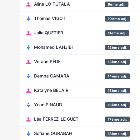
Aline LO TUTALA
9ème adj.
Thomas VIGOT
10ème adj.
Julie QUETIER
11ème adj.
Mohamed LAHJIBI
12ème adj.
Vérane PÈDE
13ème adj.
Demba CAMARA
14ème adj.
Katalyne BELAIR
15ème adj.
Yoan PINAUD
16ème adj.
Léa FERREZ-LE GUET
17ème adj.
Sofiane OURABAH
18ème adj.