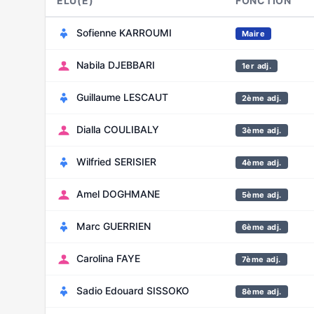
ELU(E)
FONCTION
Sofienne KARROUMI
Maire
Nabila DJEBBARI
1er adj.
Guillaume LESCAUT
2ème adj.
Dialla COULIBALY
3ème adj.
Wilfried SERISIER
4ème adj.
Amel DOGHMANE
5ème adj.
Marc GUERRIEN
6ème adj.
Carolina FAYE
7ème adj.
Sadio Edouard SISSOKO
8ème adj.