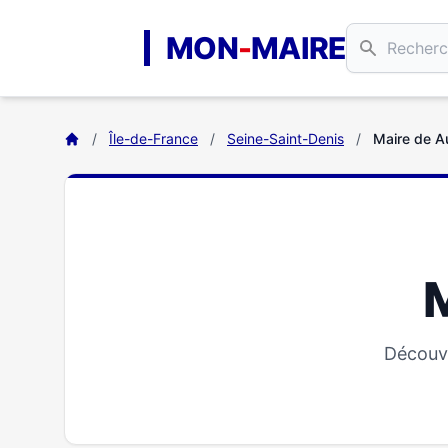
Aller au contenu principal
MON
-
MAIRE
/
Île-de-France
/
Seine-Saint-Denis
/
Maire de Au
M
Découvr