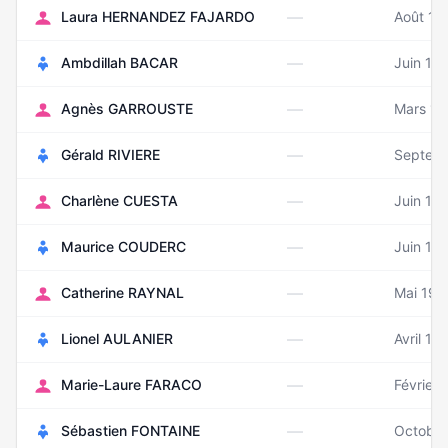
—
Laura HERNANDEZ FAJARDO
Août 19
—
Ambdillah BACAR
Juin 19
—
Agnès GARROUSTE
Mars 19
—
Gérald RIVIERE
Septem
—
Charlène CUESTA
Juin 19
—
Maurice COUDERC
Juin 19
—
Catherine RAYNAL
Mai 195
—
Lionel AULANIER
Avril 19
—
Marie-Laure FARACO
Février
—
Sébastien FONTAINE
Octobre