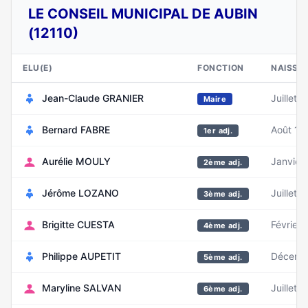
LE CONSEIL MUNICIPAL DE AUBIN
(12110)
ELU(E)
FONCTION
NAISSA
Jean-Claude GRANIER
Juillet 
Maire
Bernard FABRE
Août 19
1er adj.
Aurélie MOULY
Janvier
2ème adj.
Jérôme LOZANO
Juillet 
3ème adj.
Brigitte CUESTA
Février 
4ème adj.
Philippe AUPETIT
Décemb
5ème adj.
Maryline SALVAN
Juillet 
6ème adj.