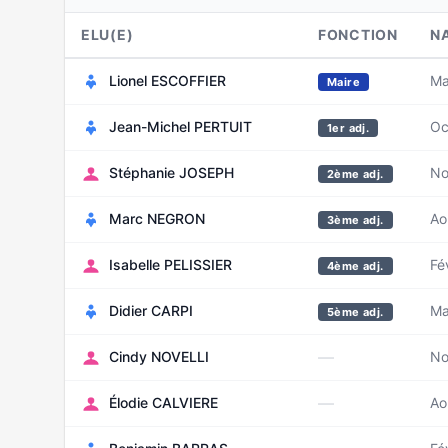
ELU(E)
FONCTION
N
Lionel ESCOFFIER
Ma
Maire
Jean-Michel PERTUIT
Oc
1er adj.
Stéphanie JOSEPH
No
2ème adj.
Marc NEGRON
Ao
3ème adj.
Isabelle PELISSIER
Fé
4ème adj.
Didier CARPI
Ma
5ème adj.
—
Cindy NOVELLI
No
—
Élodie CALVIERE
Ao