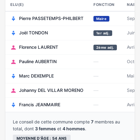
ELU(E)
FONCTION
NAIS
Pierre PASSETEMPS-PHILBERT
Septe
Maire
Joël TONDON
Juin 
1er adj.
Florence LAURENT
Avril 
2ème adj.
—
Pauline AUBERTIN
Octob
—
Marc DEXEMPLE
Mai 1
—
Johanny DEL VILLAR MORENO
Septe
—
Francis JEANMAIRE
Avril 
Le conseil de cette commune compte
7
membres au
total, dont
3 femmes
et
4 hommes
.
MOYENNE D'ÂGE : 54 ANS