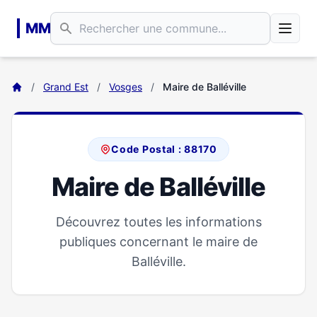
Aller au contenu principal
MM
/
Grand Est
/
Vosges
/
Maire de Balléville
Code Postal : 88170
Maire de Balléville
Découvrez toutes les informations
publiques concernant le maire de
Balléville.