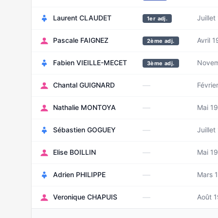
Laurent CLAUDET
Juille
1er adj.
Pascale FAIGNEZ
Avril 
2ème adj.
Fabien VIEILLE-MECET
Novem
3ème adj.
—
Chantal GUIGNARD
Févrie
—
Nathalie MONTOYA
Mai 1
—
Sébastien GOGUEY
Juille
—
Elise BOILLIN
Mai 1
—
Adrien PHILIPPE
Mars 
—
Veronique CHAPUIS
Août 