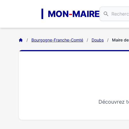
Aller au contenu principal
MON
-
MAIRE
/
Bourgogne-Franche-Comté
/
Doubs
/
Maire d
Découvrez to