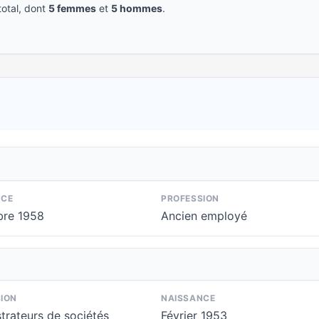
otal, dont
5 femmes
et
5 hommes
.
NCE
PROFESSION
re 1958
Ancien employé
ION
NAISSANCE
trateurs de sociétés
Février 1953