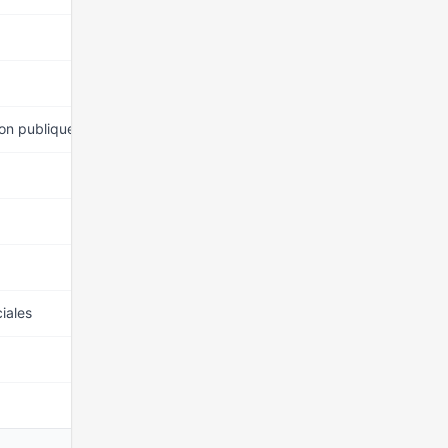
15 mars 2026
15 mars 2026
ion publique
15 mars 2026
15 mars 2026
15 mars 2026
15 mars 2026
iales
15 mars 2026
15 mars 2026
15 mars 2026