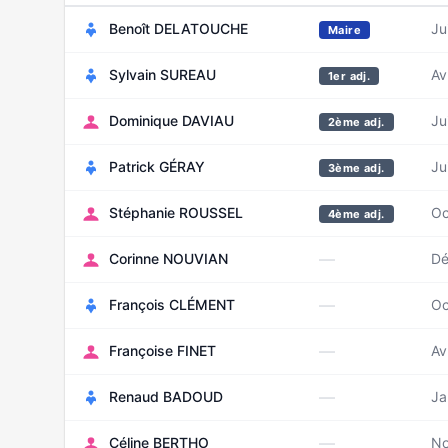
Benoît DELATOUCHE
Ju
Maire
Sylvain SUREAU
Av
1er adj.
Dominique DAVIAU
Ju
2ème adj.
Patrick GÉRAY
Ju
3ème adj.
Stéphanie ROUSSEL
Oc
4ème adj.
—
Corinne NOUVIAN
Dé
—
François CLÉMENT
Oc
—
Françoise FINET
Av
—
Renaud BADOUD
Ja
—
Céline BERTHO
No