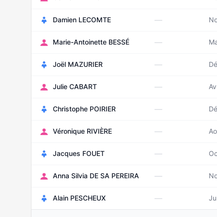
—
Damien LECOMTE
No
—
Marie-Antoinette BESSÉ
Ma
—
Joël MAZURIER
Dé
—
Julie CABART
Av
—
Christophe POIRIER
Dé
—
Véronique RIVIÈRE
Ao
—
Jacques FOUET
Oc
—
Anna Silvia DE SA PEREIRA
No
—
Alain PESCHEUX
Ju