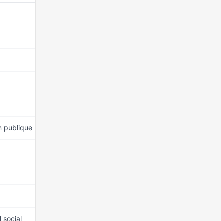
15 mars 2026
15 mars 2026
15 mars 2026
15 mars 2026
15 mars 2026
n publique
15 mars 2026
15 mars 2026
15 mars 2026
15 mars 2026
l social
15 mars 2026