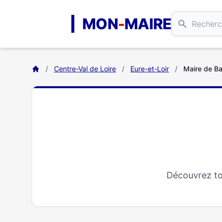
Aller au contenu principal
MON
-
MAIRE
/
Centre-Val de Loire
/
Eure-et-Loir
/
Maire de Bar
Découvrez tou