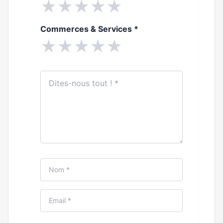
★
★
★
★
★
Commerces & Services
*
★
★
★
★
★