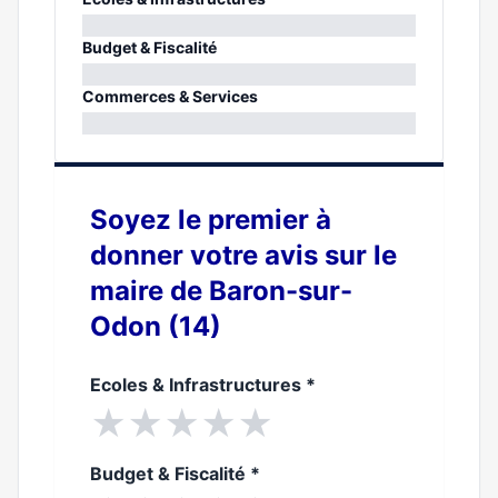
0%
Budget & Fiscalité
0%
Commerces & Services
0%
Soyez le premier à
donner votre avis sur le
maire de Baron-sur-
Odon (14)
Ecoles & Infrastructures
*
★
★
★
★
★
Budget & Fiscalité
*