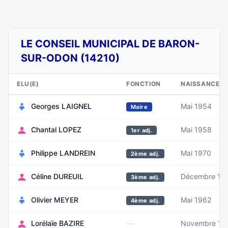
LE CONSEIL MUNICIPAL DE BARON-
SUR-ODON (14210)
ELU(E)
FONCTION
NAISSANCE
Georges LAIGNEL
Mai 1954
Maire
Chantal LOPEZ
Mai 1958
1er adj.
Philippe LANDREIN
Mai 1970
2ème adj.
Céline DUREUIL
Décembre 19
3ème adj.
Olivier MEYER
Mai 1962
4ème adj.
—
Lorélaïe BAZIRE
Novembre 19