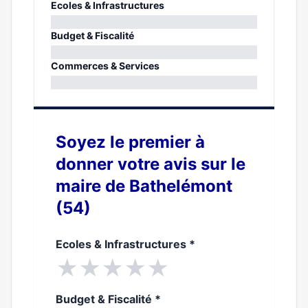
Ecoles & Infrastructures
0%
Budget & Fiscalité
0%
Commerces & Services
0%
Soyez le premier à
donner votre avis sur le
maire de Bathelémont
(54)
Ecoles & Infrastructures
*
★
★
★
★
★
Budget & Fiscalité
*