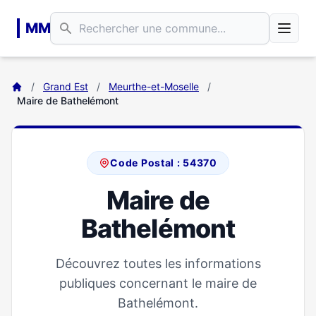
Aller au contenu principal
MM
/
Grand Est
/
Meurthe-et-Moselle
/
Maire de Bathelémont
Code Postal : 54370
Maire de
Bathelémont
Découvrez toutes les informations
publiques concernant le maire de
Bathelémont.