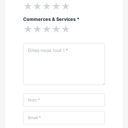
★
★
★
★
★
Commerces & Services
*
★
★
★
★
★