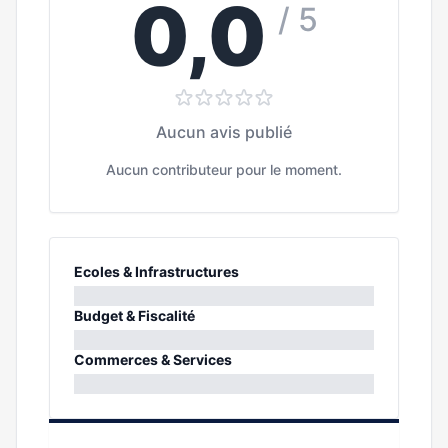
0,0
/ 5
Aucun avis publié
Aucun contributeur pour le moment.
Ecoles & Infrastructures
0%
Budget & Fiscalité
0%
Commerces & Services
0%