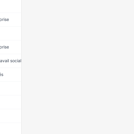
15 mars 2026
prise
15 mars 2026
15 mars 2026
prise
15 mars 2026
avail social
15 mars 2026
és
15 mars 2026
15 mars 2026
15 mars 2026
15 mars 2026
15 mars 2026