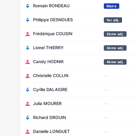
Romain RONDEAU
Maire
Philippe DESNOUES
1er adj.
Frédérique COUSIN
2ème adj.
Lionel THIERRY
3ème adj.
Candy HODNIK
4ème adj.
—
Christelle COLLIN
—
Cyrille DALAIGRE
—
Julia MOURER
—
Richard DROUIN
—
Danielle LONGUET