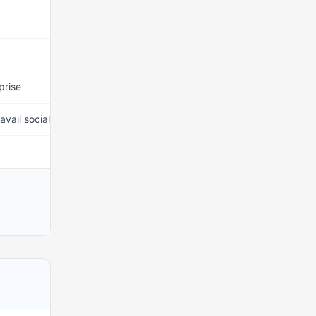
15 mars 2026
15 mars 2026
prise
15 mars 2026
avail social
15 mars 2026
15 mars 2026