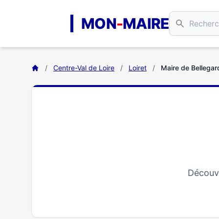
Aller au contenu principal
MON
-
MAIRE
/
Centre-Val de Loire
/
Loiret
/
Maire de Bellegar
Découvr