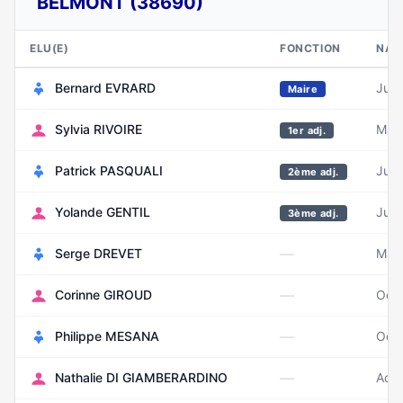
BELMONT (38690)
ELU(E)
FONCTION
NAI
Bernard EVRARD
Juil
Maire
Sylvia RIVOIRE
Mai 
1er adj.
Patrick PASQUALI
Juin
2ème adj.
Yolande GENTIL
Juin
3ème adj.
—
Serge DREVET
Mai
—
Corinne GIROUD
Oct
—
Philippe MESANA
Oct
—
Nathalie DI GIAMBERARDINO
Août