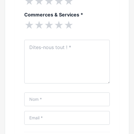
★
★
★
★
★
Commerces & Services
*
★
★
★
★
★