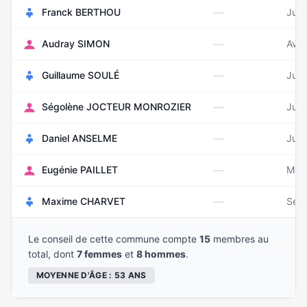
—
Franck BERTHOU
Juin
—
Audray SIMON
Avri
—
Guillaume SOULÉ
Juin
—
Ségolène JOCTEUR MONROZIER
Juil
—
Daniel ANSELME
Juil
—
Eugénie PAILLET
Mar
—
Maxime CHARVET
Sep
Le conseil de cette commune compte
15
membres au
total, dont
7 femmes
et
8 hommes
.
MOYENNE D'ÂGE : 53 ANS