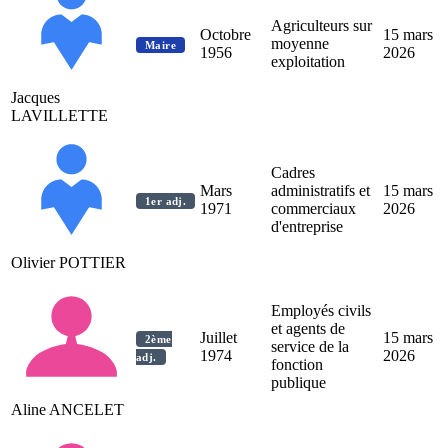
Agriculteurs sur
Octobre
15 mars
moyenne
Maire
1956
2026
exploitation
Jacques
LAVILLETTE
Cadres
Mars
administratifs et
15 mars
1er adj.
1971
commerciaux
2026
d'entreprise
Olivier POTTIER
Employés civils
et agents de
Juillet
15 mars
2ème
service de la
1974
2026
adj.
fonction
publique
Aline ANCELET