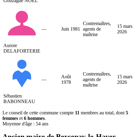
Gonzague NOËL
Contremaîtres,
15 mars
—
Juin 1981
agents de
2026
maîtrise
Aurore
DELAFORTERIE
Contremaîtres,
Août
15 mars
—
agents de
1978
2026
maîtrise
Sébastien
BABONNEAU
Le conseil de cette commune compte
11
membres au total, dont
5
femmes
et
6 hommes
.
Moyenne d'âge : 54 ans
Ancien maire de Bercenay-le-Hayer