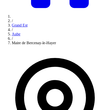
/
Grand Est
/
Aube
/
Maire de Bercenay-le-Hayer