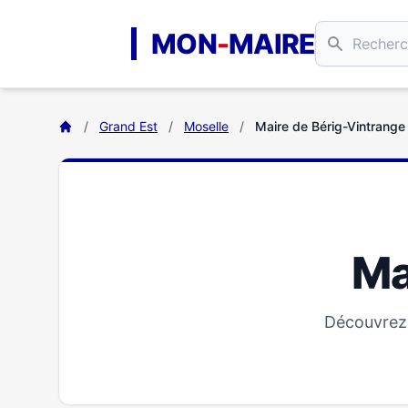
Aller au contenu principal
MON
-
MAIRE
/
Grand Est
/
Moselle
/
Maire de Bérig-Vintrange
Ma
Découvrez 