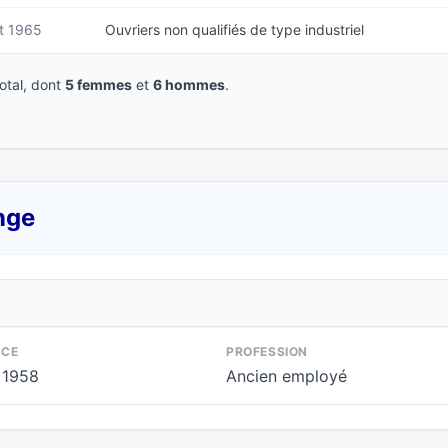
et 1965
Ouvriers non qualifiés de type industriel
tal, dont
5 femmes
et
6 hommes
.
nge
NCE
PROFESSION
 1958
Ancien employé