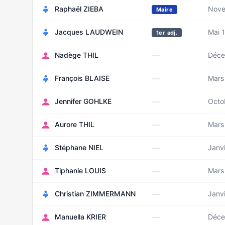
Raphaël ZIEBA
Nove
Maire
Jacques LAUDWEIN
Mai 
1er adj.
—
Nadège THIL
Déce
—
François BLAISE
Mars
—
Jennifer GOHLKE
Octo
—
Aurore THIL
Mars
—
Stéphane NIEL
Janv
—
Tiphanie LOUIS
Mars
—
Christian ZIMMERMANN
Janv
—
Manuella KRIER
Déce