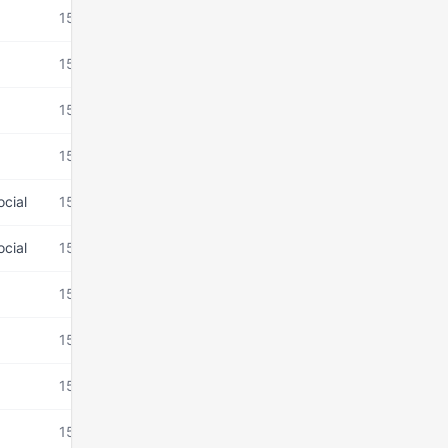
15 mars 2026
15 mars 2026
15 mars 2026
15 mars 2026
ocial
15 mars 2026
ocial
15 mars 2026
15 mars 2026
15 mars 2026
15 mars 2026
15 mars 2026