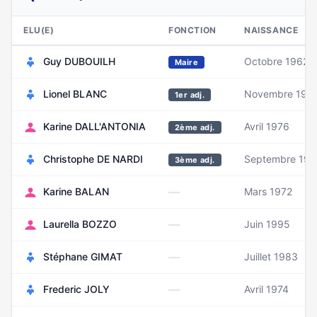
ELU(E)
FONCTION
NAISSANCE
Guy DUBOUILH
Octobre 1962
Maire
Lionel BLANC
Novembre 197
1er adj.
Karine DALL'ANTONIA
Avril 1976
2ème adj.
Christophe DE NARDI
Septembre 197
3ème adj.
—
Karine BALAN
Mars 1972
—
Laurella BOZZO
Juin 1995
—
Stéphane GIMAT
Juillet 1983
—
Frederic JOLY
Avril 1974