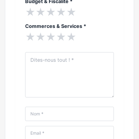
Budget & Fiscalité
*
★
★
★
★
★
Commerces & Services
*
★
★
★
★
★