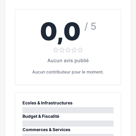
0,0
/ 5
Aucun avis publié
Aucun contributeur pour le moment.
Ecoles & Infrastructures
0%
Budget & Fiscalité
0%
Commerces & Services