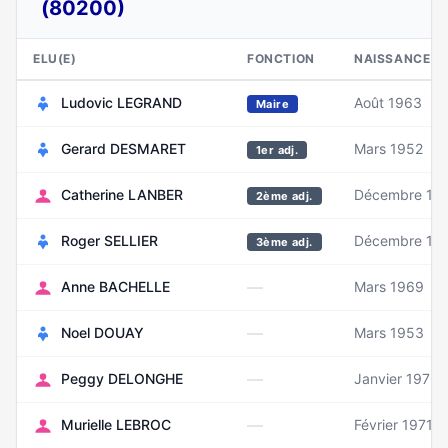
(80200)
ELU(E)
FONCTION
NAISSANCE
Ludovic LEGRAND
Août 1963
Maire
Gerard DESMARET
Mars 1952
1er adj.
Catherine LANBER
Décembre 19
2ème adj.
Roger SELLIER
Décembre 19
3ème adj.
—
Anne BACHELLE
Mars 1969
—
Noel DOUAY
Mars 1953
—
Peggy DELONGHE
Janvier 1973
—
Murielle LEBROC
Février 1971