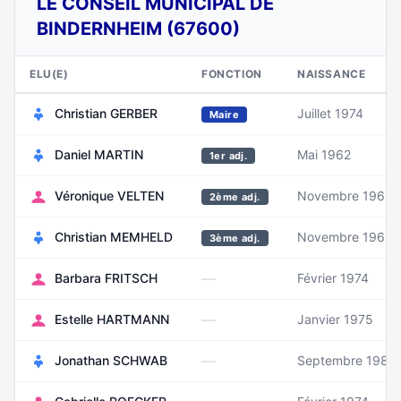
LE CONSEIL MUNICIPAL DE
BINDERNHEIM (67600)
ELU(E)
FONCTION
NAISSANCE
Christian GERBER
Juillet 1974
Maire
Daniel MARTIN
Mai 1962
1er adj.
Véronique VELTEN
Novembre 1962
2ème adj.
Christian MEMHELD
Novembre 1962
3ème adj.
—
Barbara FRITSCH
Février 1974
—
Estelle HARTMANN
Janvier 1975
—
Jonathan SCHWAB
Septembre 1984