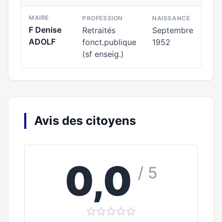
MAIRE
PROFESSION
NAISSANCE
F Denise
Retraités
Septembre
ADOLF
fonct.publique
1952
(sf enseig.)
Avis des citoyens
0,0
/ 5