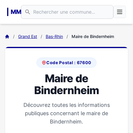
Aller au contenu principal
MM
/
Grand Est
/
Bas-Rhin
/
Maire de Bindernheim
Code Postal : 67600
Maire de
Bindernheim
Découvrez toutes les informations
publiques concernant le maire de
Bindernheim.