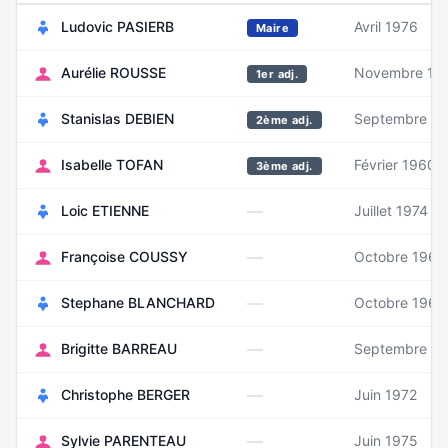
Ludovic PASIERB
Avril 1976
Maire
Aurélie ROUSSE
Novembre 19
1er adj.
Stanislas DEBIEN
Septembre 19
2ème adj.
Isabelle TOFAN
Février 1960
3ème adj.
—
Loic ETIENNE
Juillet 1974
—
Françoise COUSSY
Octobre 1964
—
Stephane BLANCHARD
Octobre 1969
—
Brigitte BARREAU
Septembre 1
—
Christophe BERGER
Juin 1972
—
Sylvie PARENTEAU
Juin 1975