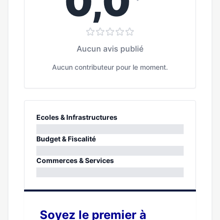
0,0
Aucun avis publié
Aucun contributeur pour le moment.
Ecoles & Infrastructures
0%
Budget & Fiscalité
0%
Commerces & Services
0%
Soyez le premier à