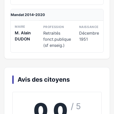
Mandat 2014–2020
MAIRE
PROFESSION
NAISSANCE
M. Alain
Retraités
Décembre
DUDON
fonct.publique
1951
(sf enseig.)
Avis des citoyens
0,0
/ 5