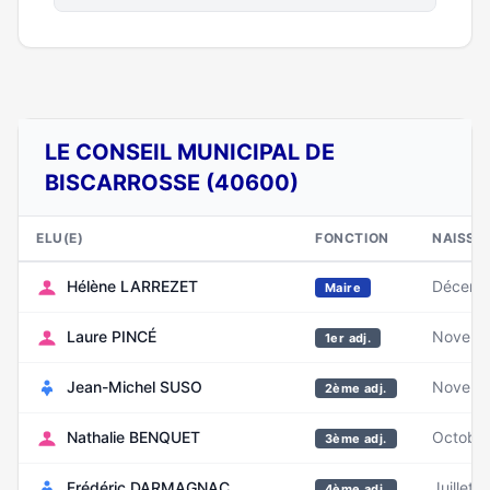
LE CONSEIL MUNICIPAL DE
BISCARROSSE (40600)
ELU(E)
FONCTION
NAISSA
Hélène LARREZET
Décemb
Maire
Laure PINCÉ
Novemb
1er adj.
Jean-Michel SUSO
Novemb
2ème adj.
Nathalie BENQUET
Octobr
3ème adj.
Frédéric DARMAGNAC
Juillet 
4ème adj.