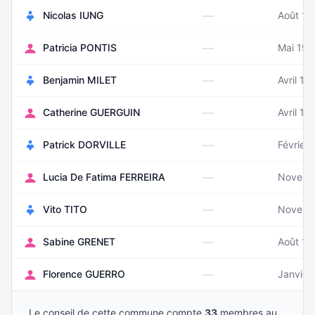
—
Nicolas IUNG
Août 19
—
Patricia PONTIS
Mai 19
—
Benjamin MILET
Avril 19
—
Catherine GUERGUIN
Avril 19
—
Patrick DORVILLE
Février
—
Lucia De Fatima FERREIRA
Novemb
—
Vito TITO
Novemb
—
Sabine GRENET
Août 19
—
Florence GUERRO
Janvier
Le conseil de cette commune compte
33
membres au