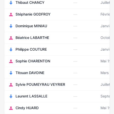
—
Thibaut CHANCY
Juillet 
—
Stéphanie GODFROY
Février
—
Dominique MINIAU
Janvier
—
Béatrice LABARTHE
Octobr
—
Philippe COUTURE
Janvier
—
Sophie CHARENTON
Mai 19
—
Titouan DAVOINE
Mars 1
—
Sylvie POUMEYRAU VEYRIER
Juillet 
—
Laurent LASSALLE
Septem
—
Cindy HUARD
Mai 197