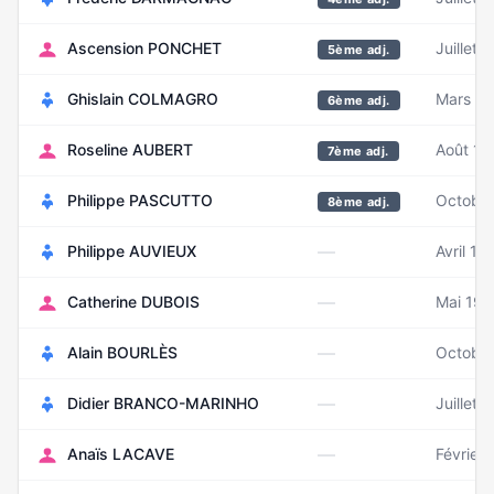
Ascension PONCHET
Juillet 
5ème adj.
Ghislain COLMAGRO
Mars 1
6ème adj.
Roseline AUBERT
Août 19
7ème adj.
Philippe PASCUTTO
Octobr
8ème adj.
—
Philippe AUVIEUX
Avril 19
—
Catherine DUBOIS
Mai 195
—
Alain BOURLÈS
Octobre
—
Didier BRANCO-MARINHO
Juillet 
—
Anaïs LACAVE
Février