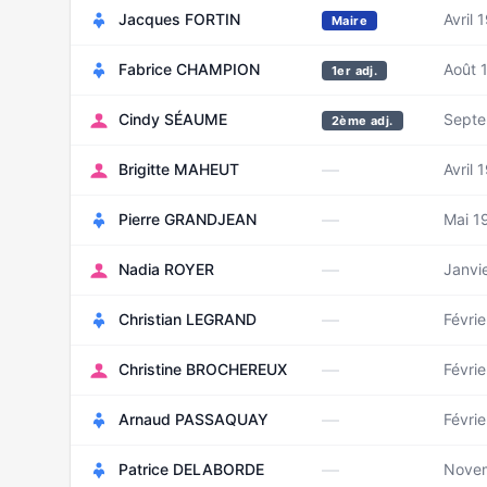
Jacques FORTIN
Avril 
Maire
Fabrice CHAMPION
Août 
1er adj.
Cindy SÉAUME
Septe
2ème adj.
—
Brigitte MAHEUT
Avril 
—
Pierre GRANDJEAN
Mai 1
—
Nadia ROYER
Janvi
—
Christian LEGRAND
Févri
—
Christine BROCHEREUX
Févri
—
Arnaud PASSAQUAY
Févrie
—
Patrice DELABORDE
Nove