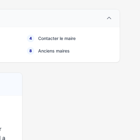
Contacter le maire
4
Anciens maires
8
r
l a