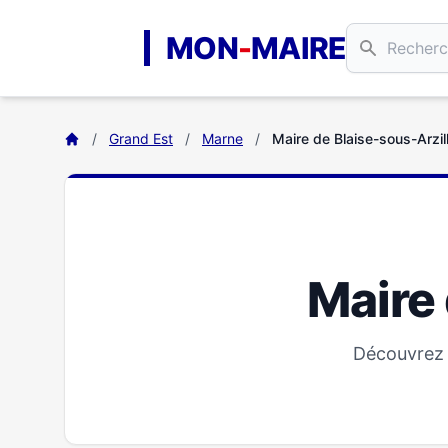
Aller au contenu principal
MON
-
MAIRE
/
Grand Est
/
Marne
/
Maire de Blaise-sous-Arzil
Maire 
Découvrez t