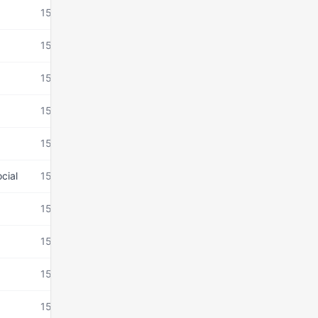
15 mars 2026
15 mars 2026
15 mars 2026
15 mars 2026
15 mars 2026
cial
15 mars 2026
15 mars 2026
15 mars 2026
15 mars 2026
15 mars 2026