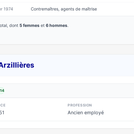
er 1974
Contremaîtres, agents de maîtrise
tal, dont
5 femmes
et
6 hommes
.
rzillières
014
NCE
PROFESSION
51
Ancien employé