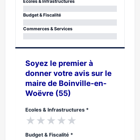
Ecoles & Infrastructures
0%
Budget & Fiscalité
0%
Commerces & Services
0%
Soyez le premier à
donner votre avis sur le
maire de Boinville-en-
Woëvre (55)
Ecoles & Infrastructures
*
★
★
★
★
★
Budget & Fiscalité
*