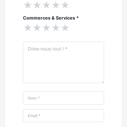
★
★
★
★
★
Commerces & Services
*
★
★
★
★
★