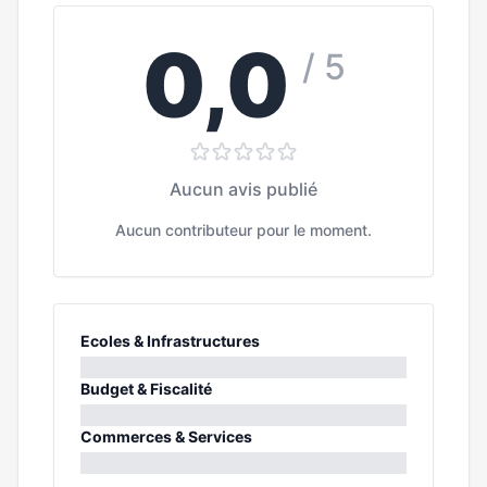
0,0
/ 5
Aucun avis publié
Aucun contributeur pour le moment.
Ecoles & Infrastructures
0%
Budget & Fiscalité
0%
Commerces & Services
0%