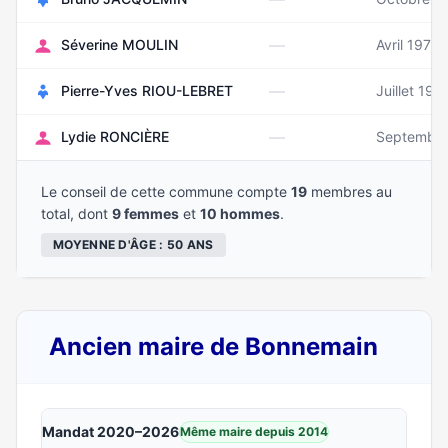
—
Séverine MOULIN
Avril 1977
—
Pierre-Yves RIOU-LEBRET
Juillet 196
—
Lydie RONCIÈRE
Septembre
Le conseil de cette commune compte
19
membres au
total, dont
9 femmes
et
10 hommes
.
MOYENNE D'ÂGE : 50 ANS
Ancien maire de Bonnemain
Mandat 2020–2026
Même maire depuis 2014