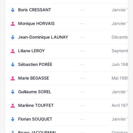
—
Boris CRESSANT
Janvier 19
—
Monique HORVAIS
Janvier 19
—
Jean-Dominique LAUNAY
Décembre
—
Liliane LEROY
Septembre
—
Sébastien PORÉE
Juin 1982
—
Marie BEGASSE
Mai 1989
—
Guillaume SOREL
Janvier 19
—
Marlène TOUFFET
Avril 1973
—
Florian SOUQUET
Janvier 19
—
Bruno JACQUEMIN
Octobre 1