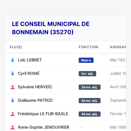
LE CONSEIL MUNICIPAL DE
BONNEMAIN (35270)
ELU(E)
FONCTION
NAISSANC
Loïc LEBRET
Mai 1952
Maire
Cyril ROMÉ
Juillet 197
1er adj.
Sylvaine HERVEÏC
Avril 1983
2ème adj.
Guillaume PATRIZI
Septembre
3ème adj.
Frédérique LE FUR-BASLE
Février 19
4ème adj.
—
Anne-Sophie JENOUVRIER
Mai 1980