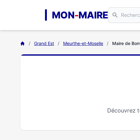
Aller au contenu principal
MON
-
MAIRE
/
Grand Est
/
Meurthe-et-Moselle
/
Maire de Bonv
Découvrez to