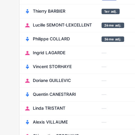
Thierry BARBIER
1er adj.
Lucille SEMONT-LEXCELLENT
2ème adj.
Philippe COLLARD
3ème adj.
—
Ingrid LAGARDE
—
Vincent STORHAYE
—
Doriane GUILLEVIC
—
Quentin CANESTRARI
—
Linda TRISTANT
—
Alexis VILLAUME