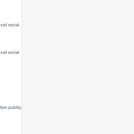
15 mars 2026
vail social
15 mars 2026
15 mars 2026
vail social
15 mars 2026
15 mars 2026
15 mars 2026
15 mars 2026
ction publique
15 mars 2026
15 mars 2026