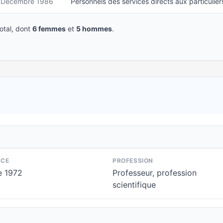
Décembre 1986
Personnels des services directs aux particulier
tal, dont
6 femmes
et
5 hommes
.
NCE
PROFESSION
e 1972
Professeur, profession
scientifique