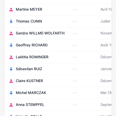
—
Martine MEYER
Avril 195
—
Thomas CUNIN
Juillet 1
—
Sandra WILLME-WOLFARTH
Novembr
—
Geoffrey RICHARD
Août 198
—
Laëtitia ROMINGER
Décembr
—
Sébastian RUIZ
Janvier 
—
Claire KUSTNER
Décembr
—
Michel MARCZAK
Mai 196
—
Anna STEMPFEL
Septemb