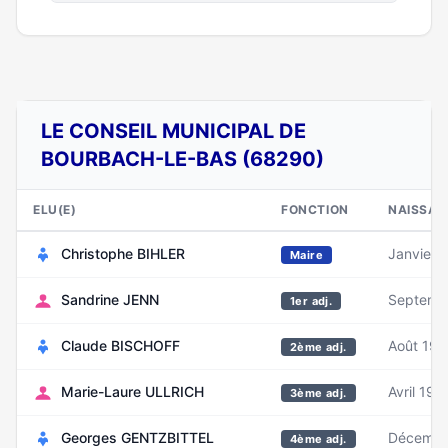
LE CONSEIL MUNICIPAL DE
BOURBACH-LE-BAS (68290)
ELU(E)
FONCTION
NAISSAN
Christophe BIHLER
Janvier 
Maire
Sandrine JENN
Septemb
1er adj.
Claude BISCHOFF
Août 19
2ème adj.
Marie-Laure ULLRICH
Avril 196
3ème adj.
Georges GENTZBITTEL
Décembr
4ème adj.