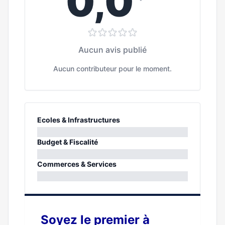
0,0
Aucun avis publié
Aucun contributeur pour le moment.
Ecoles & Infrastructures
0%
Budget & Fiscalité
0%
Commerces & Services
0%
Soyez le premier à