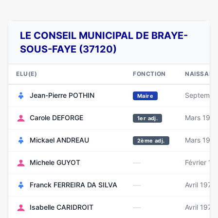
LE CONSEIL MUNICIPAL DE BRAYE-
SOUS-FAYE (37120)
ELU(E)
FONCTION
NAISSANC
Jean-Pierre POTHIN
Septembr
Maire
Carole DEFORGE
Mars 197
1er adj.
Mickael ANDREAU
Mars 199
2ème adj.
—
Michele GUYOT
Février 19
—
Franck FERREIRA DA SILVA
Avril 1976
—
Isabelle CARIDROIT
Avril 1976