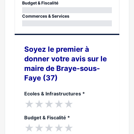
0%
Budget & Fiscalité
0%
Commerces & Services
0%
Soyez le premier à
donner votre avis sur le
maire de Braye-sous-
Faye (37)
Ecoles & Infrastructures
*
★
★
★
★
★
Budget & Fiscalité
*
★
★
★
★
★