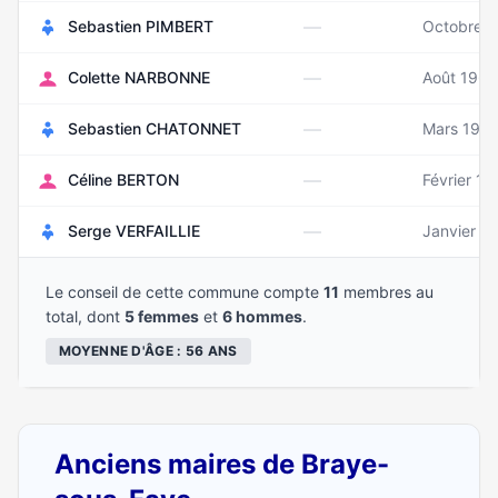
—
Sebastien PIMBERT
Octobre 
—
Colette NARBONNE
Août 1960
—
Sebastien CHATONNET
Mars 196
—
Céline BERTON
Février 19
—
Serge VERFAILLIE
Janvier 1
Le conseil de cette commune compte
11
membres au
total, dont
5 femmes
et
6 hommes
.
MOYENNE D'ÂGE : 56 ANS
Anciens maires de Braye-