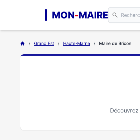
Aller au contenu principal
MON
-
MAIRE
/
Grand Est
/
Haute-Marne
/
Maire de Bricon
Découvrez t