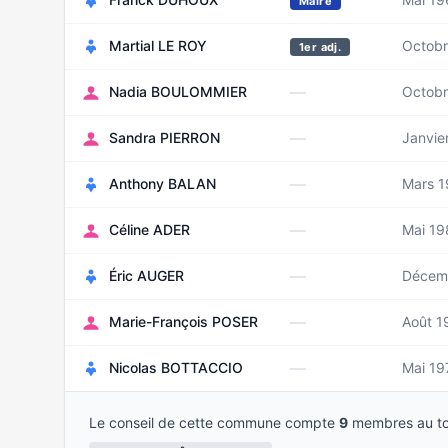
Maire
Martial LE ROY
Octobr
1er adj.
—
Nadia BOULOMMIER
Octobr
—
Sandra PIERRON
Janvie
—
Anthony BALAN
Mars 
—
Céline ADER
Mai 19
—
Éric AUGER
Décem
—
Marie-François POSER
Août 1
—
Nicolas BOTTACCIO
Mai 19
Le conseil de cette commune compte
9
membres au to