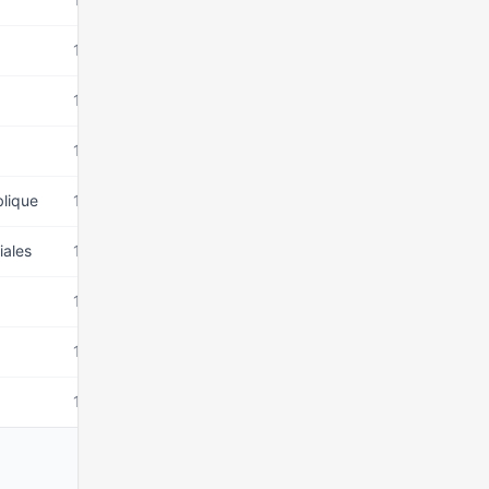
15 mars 2026
15 mars 2026
15 mars 2026
blique
15 mars 2026
iales
15 mars 2026
15 mars 2026
15 mars 2026
15 mars 2026