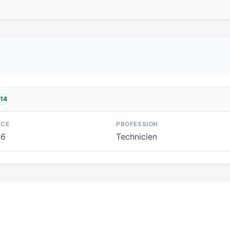
014
NCE
PROFESSION
66
Technicien