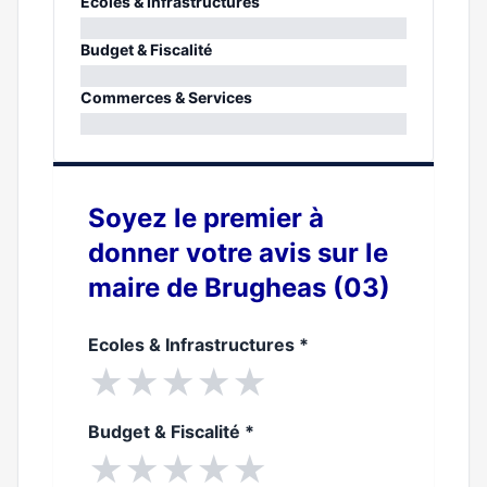
Ecoles & Infrastructures
0%
Budget & Fiscalité
0%
Commerces & Services
0%
Soyez le premier à
donner votre avis sur le
maire de Brugheas (03)
Ecoles & Infrastructures
*
★
★
★
★
★
Budget & Fiscalité
*
★
★
★
★
★