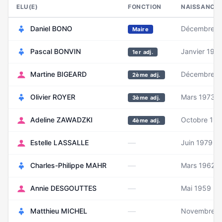
ELU(E)
FONCTION
NAISSANCE
Daniel BONO
Décembre 1
Maire
Pascal BONVIN
Janvier 1971
1er adj.
Martine BIGEARD
Décembre 1
2ème adj.
Olivier ROYER
Mars 1973
3ème adj.
Adeline ZAWADZKI
Octobre 19
4ème adj.
—
Estelle LASSALLE
Juin 1979
—
Charles-Philippe MAHR
Mars 1962
—
Annie DESGOUTTES
Mai 1959
—
Matthieu MICHEL
Novembre 1