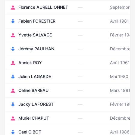
—
Florence AURELLIONNET
Septembre 
—
Fabien FORESTIER
Avril 1981
—
Yvette SALVAGE
Février 1947
—
Jérémy PAULHAN
Décembre 1
—
Annick ROY
Août 1961
—
Julien LAGARDE
Mai 1980
—
Celine BAREAU
Mars 1981
—
Jacky LAFOREST
Février 1967
—
Muriel CHAPUT
Décembre 1
—
Gael GIBOT
Avril 1986