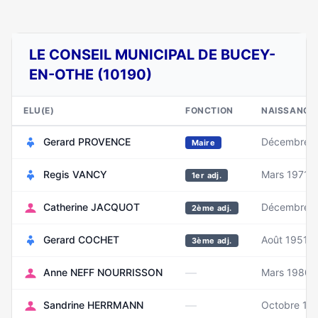
LE CONSEIL MUNICIPAL DE BUCEY-
EN-OTHE (10190)
ELU(E)
FONCTION
NAISSANCE
Gerard PROVENCE
Décembre 
Maire
Regis VANCY
Mars 1971
1er adj.
Catherine JACQUOT
Décembre 
2ème adj.
Gerard COCHET
Août 1951
3ème adj.
—
Anne NEFF NOURRISSON
Mars 1980
—
Sandrine HERRMANN
Octobre 19