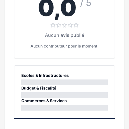
0,0
/ 5
Aucun avis publié
Aucun contributeur pour le moment.
Ecoles & Infrastructures
0%
Budget & Fiscalité
0%
Commerces & Services
0%