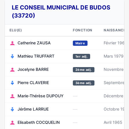
LE CONSEIL MUNICIPAL DE BUDOS
(33720)
ELU(E)
FONCTION
NAISSANCE
Catherine ZAUSA
Février 1963
Maire
Mathieu TRUFFART
Mars 1979
1er adj.
Jocelyne BARRE
Novembre 1
2ème adj.
Pierre CLAVERIE
Septembre 1
3ème adj.
—
Marie-Thérèse DUPOUY
Décembre 1
—
Jérôme LARRUE
Octobre 197
—
Elisabeth COCQUELIN
Avril 1965