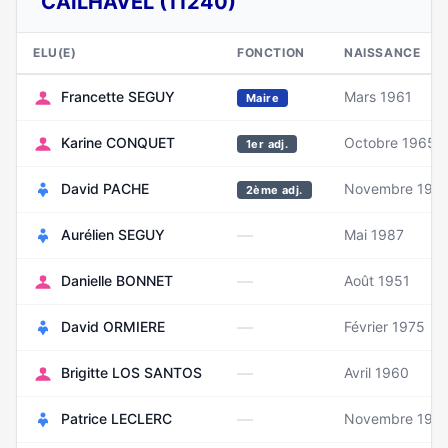
CAILHAVEL (11240)
ELU(E)
FONCTION
NAISSANCE
Francette SEGUY
Mars 1961
Maire
Karine CONQUET
Octobre 1965
1er adj.
David PACHE
Novembre 197
2ème adj.
—
Aurélien SEGUY
Mai 1987
—
Danielle BONNET
Août 1951
—
David ORMIERE
Février 1975
—
Brigitte LOS SANTOS
Avril 1960
—
Patrice LECLERC
Novembre 198