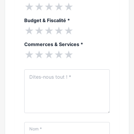
★
★
★
★
★
Budget & Fiscalité
*
★
★
★
★
★
Commerces & Services
*
★
★
★
★
★