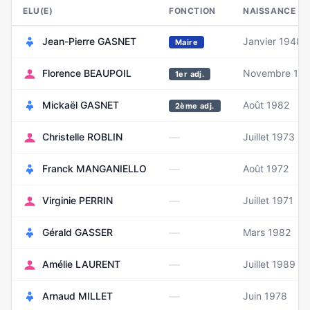
ELU(E)
FONCTION
NAISSANCE
Jean-Pierre GASNET
Janvier 1948
Maire
Florence BEAUPOIL
Novembre 19
1er adj.
Mickaël GASNET
Août 1982
2ème adj.
—
Christelle ROBLIN
Juillet 1973
—
Franck MANGANIELLO
Août 1972
—
Virginie PERRIN
Juillet 1971
—
Gérald GASSER
Mars 1982
—
Amélie LAURENT
Juillet 1989
—
Arnaud MILLET
Juin 1978