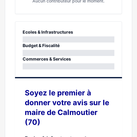
Aucun contributeur pour le moment.
Ecoles & Infrastructures
0%
Budget & Fiscalité
0%
Commerces & Services
0%
Soyez le premier à
donner votre avis sur le
maire de Calmoutier
(70)