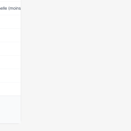
nelle (moins de 60 ans)
15 mars 2026
15 mars 2026
15 mars 2026
15 mars 2026
15 mars 2026
15 mars 2026
24 mars 2026