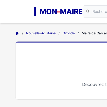
Aller au contenu principal
MON
-
MAIRE
/
Nouvelle-Aquitaine
/
Gironde
/
Maire de Carca
Découvrez t