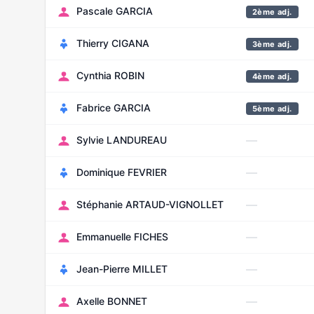
Pascale GARCIA
2ème adj.
Thierry CIGANA
3ème adj.
Cynthia ROBIN
4ème adj.
Fabrice GARCIA
5ème adj.
—
Sylvie LANDUREAU
—
Dominique FEVRIER
—
Stéphanie ARTAUD-VIGNOLLET
—
Emmanuelle FICHES
—
Jean-Pierre MILLET
—
Axelle BONNET