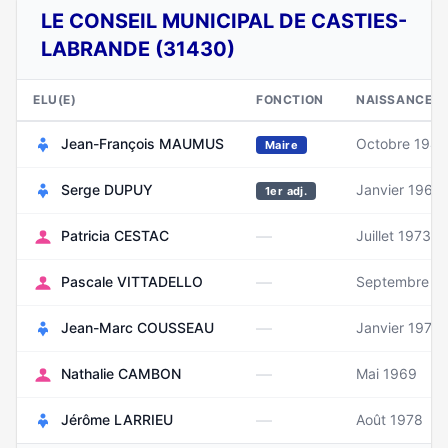
LE CONSEIL MUNICIPAL DE CASTIES-
LABRANDE (31430)
ELU(E)
FONCTION
NAISSANCE
Jean-François MAUMUS
Octobre 1946
Maire
Serge DUPUY
Janvier 1967
1er adj.
—
Patricia CESTAC
Juillet 1973
—
Pascale VITTADELLO
Septembre 1
—
Jean-Marc COUSSEAU
Janvier 1971
—
Nathalie CAMBON
Mai 1969
—
Jérôme LARRIEU
Août 1978