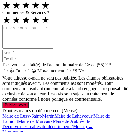
★
★
★
★
★
Commerces & Services
*
★
★
★
★
★
Etes vous satisfait(e) de l'action du maire de Cesse (55) ?
*
👍
Oui
😐
Moyennement
👎
Non
Votre adresse e-mail ne sera pas publiée. Les champs obligatoires
sont indiqués avec *. Les commentaires sont modérés. Tout
commentaire insultant (ou contraire à la loi) engage la responsabilité
exclusive de son auteur. Les avis sont sujets au traitement de
données conforme à notre politique de confidentialité.
Publier l'avis
D'autres maires du département (Meuse)
Maire de Luzy-Saint-Martin
Maire de Laheycourt
Maire de
Laimont
Maire de Murvaux
Maire de Aubréville
Découvrir les maires du département (Meuse) →
Mon-maire