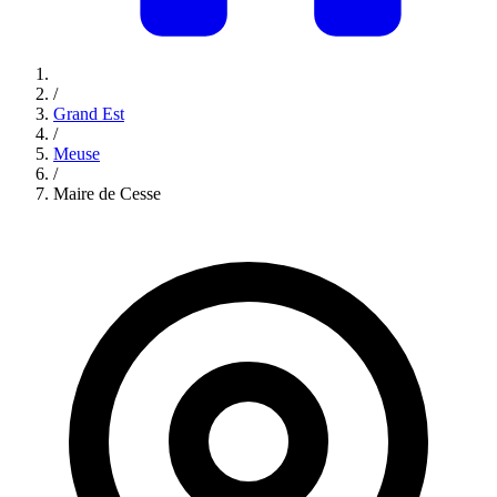
/
Grand Est
/
Meuse
/
Maire de Cesse