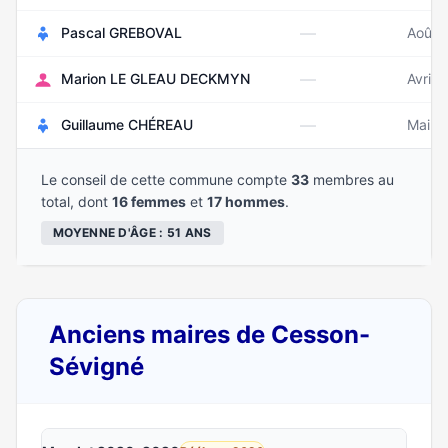
—
Pascal GREBOVAL
Août 
—
Marion LE GLEAU DECKMYN
Avril 
—
Guillaume CHÉREAU
Mai 1
Le conseil de cette commune compte
33
membres au
total, dont
16 femmes
et
17 hommes
.
MOYENNE D'ÂGE : 51 ANS
Anciens maires de Cesson-
Sévigné