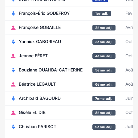
François-Éric GODEFROY
Févrie
1er adj.
Françoise GOBAILLE
Avril 
2ème adj.
Yannick GABORIEAU
Octob
3ème adj.
Jeanne FÉRET
Octob
4ème adj.
Bouziane OUAHBA-CATHERINE
Août 
5ème adj.
Béatrice LEGAULT
Août 
6ème adj.
Archibald BAGOURD
Juin 
7ème adj.
Gisèle EL DIB
Octob
8ème adj.
Christian PARISOT
Juille
9ème adj.