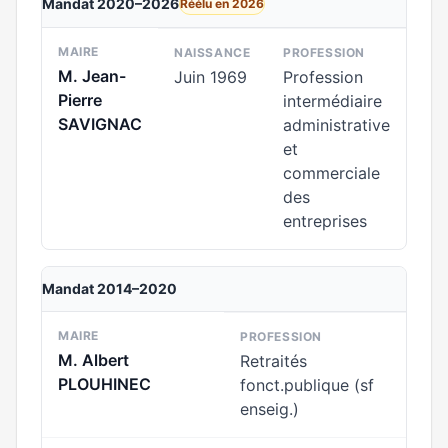
Mandat 2020–2026
Réélu en 2026
MAIRE
NAISSANCE
PROFESSION
M. Jean-
Juin 1969
Profession
Pierre
intermédiaire
SAVIGNAC
administrative
et
commerciale
des
entreprises
Mandat 2014–2020
MAIRE
PROFESSION
M. Albert
Retraités
PLOUHINEC
fonct.publique (sf
enseig.)