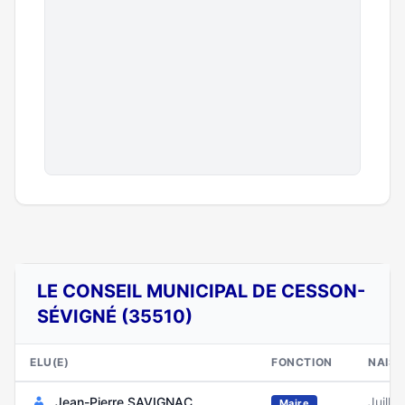
LE CONSEIL MUNICIPAL DE CESSON-
SÉVIGNÉ (35510)
ELU(E)
FONCTION
NAIS
Jean-Pierre SAVIGNAC
Juille
Maire