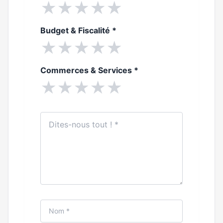
★
★
★
★
★
Budget & Fiscalité
*
★
★
★
★
★
Commerces & Services
*
★
★
★
★
★