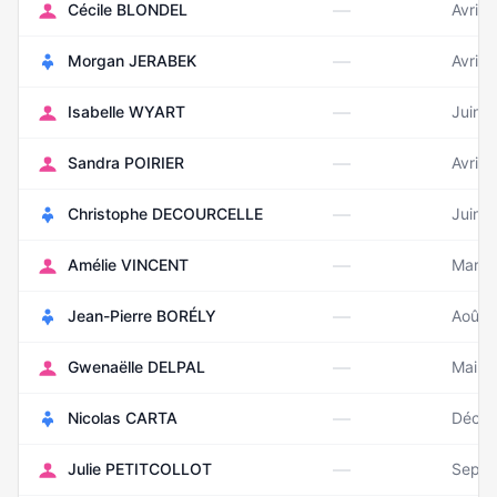
—
Cécile BLONDEL
Avril 
—
Morgan JERABEK
Avril 
—
Isabelle WYART
Juin 
—
Sandra POIRIER
Avril 
—
Christophe DECOURCELLE
Juin 
—
Amélie VINCENT
Mars 
—
Jean-Pierre BORÉLY
Août 
—
Gwenaëlle DELPAL
Mai 1
—
Nicolas CARTA
Décem
—
Julie PETITCOLLOT
Septe