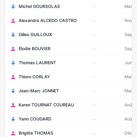
—
Michel GOURSOLAS
Mars 
—
Alexandra ALCEDO CASTRO
Novem
—
Gilles GUILLOUX
Septe
—
Élodie BOUVIER
Septe
—
Thomas LAURENT
Juin 
—
Thioro CORLAY
Mai 1
—
Jean-Marc JONNET
Mai 1
—
Karen TOURNAT COUREAU
Août 
—
Yann COUGARD
Août 
—
Brigitte THOMAS
Décem