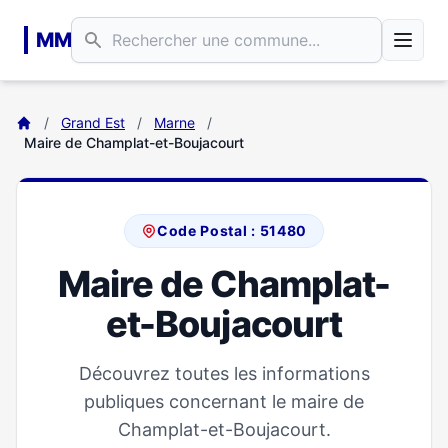
Aller au contenu principal
MM
/
Grand Est
/
Marne
/
Maire de Champlat-et-Boujacourt
Code Postal : 51480
Maire de Champlat-
et-Boujacourt
Découvrez toutes les informations
publiques concernant le maire de
Champlat-et-Boujacourt.