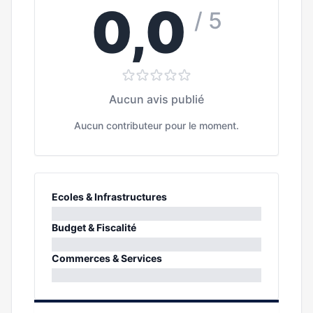
0,0
/ 5
Aucun avis publié
Aucun contributeur pour le moment.
Ecoles & Infrastructures
0%
Budget & Fiscalité
0%
Commerces & Services
0%