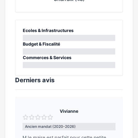
Ecoles & Infrastructures
0%
Budget & Fiscalité
0%
Commerces & Services
0%
Derniers avis
Vivianne
Ancien mandat (2020-2026)
M.le maire est parfait pour cette petite