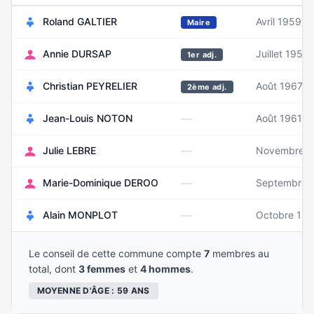
Roland GALTIER
Avril 1959
Maire
Annie DURSAP
Juillet 1957
1er adj.
Christian PEYRELIER
Août 1967
2ème adj.
—
Jean-Louis NOTON
Août 1961
—
Julie LEBRE
Novembre 1
—
Marie-Dominique DEROO
Septembre 
—
Alain MONPLOT
Octobre 19
Le conseil de cette commune compte
7
membres au
total, dont
3 femmes
et
4 hommes
.
MOYENNE D'ÂGE : 59 ANS