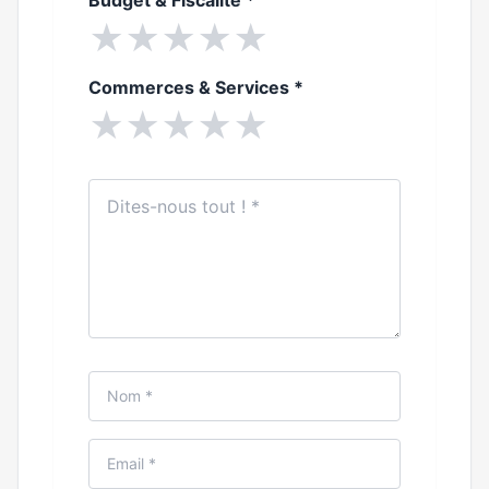
Budget & Fiscalité
*
★
★
★
★
★
Commerces & Services
*
★
★
★
★
★