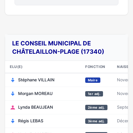
LE CONSEIL MUNICIPAL DE
CHÂTELAILLON-PLAGE (17340)
ELU(E)
FONCTION
NAISSA
Stéphane VILLAIN
Novemb
Maire
Morgan MOREAU
Novemb
1er adj.
Lynda BEAUJEAN
Septem
2ème adj.
Régis LEBAS
Décemb
3ème adj.