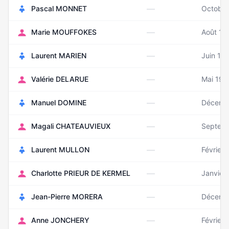
—
Pascal MONNET
Octobre
—
Marie MOUFFOKES
Août 19
—
Laurent MARIEN
Juin 19
—
Valérie DELARUE
Mai 197
—
Manuel DOMINE
Décemb
—
Magali CHATEAUVIEUX
Septem
—
Laurent MULLON
Février 
—
Charlotte PRIEUR DE KERMEL
Janvier
—
Jean-Pierre MORERA
Décemb
—
Anne JONCHERY
Février