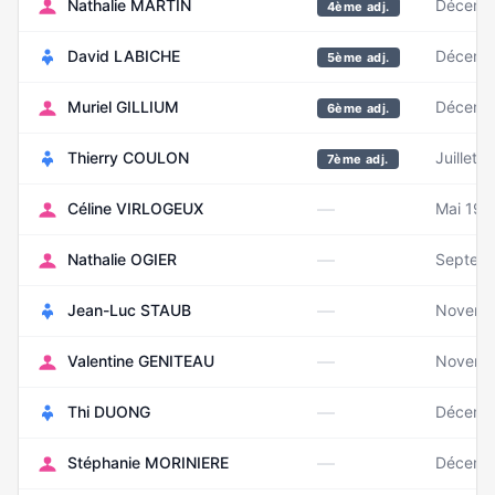
Nathalie MARTIN
Décemb
4ème adj.
David LABICHE
Décemb
5ème adj.
Muriel GILLIUM
Décemb
6ème adj.
Thierry COULON
Juillet 
7ème adj.
—
Céline VIRLOGEUX
Mai 196
—
Nathalie OGIER
Septem
—
Jean-Luc STAUB
Novemb
—
Valentine GENITEAU
Novemb
—
Thi DUONG
Décemb
—
Stéphanie MORINIERE
Décemb