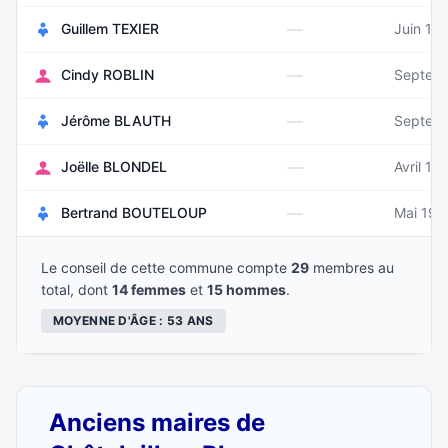
—
Guillem TEXIER
Juin 19
—
Cindy ROBLIN
Septem
—
Jérôme BLAUTH
Septem
—
Joëlle BLONDEL
Avril 19
—
Bertrand BOUTELOUP
Mai 196
Le conseil de cette commune compte
29
membres au
total, dont
14 femmes
et
15 hommes
.
MOYENNE D'ÂGE : 53 ANS
Anciens maires de